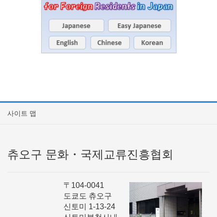
사이트 맵
츄오구 문화・국제교류진흥협회
〒104-0041
도쿄도 츄오구
신토미 1-13-24