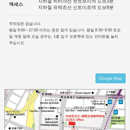
지하철 히비야선 핫쵸보리역 도보3분
액세스
지하철 유락쵸선 신토미쵸역 도보8분
주차장은 없습니다.
평일 9:00～17:00 이외는 문은 잠겨 있습니다. 평일 8:30~9:00 토요
일 개청 일에 오실 경우는, 1층 입구 오른쪽에 있는 인터폰을 눌러
주십시오.
Google Map