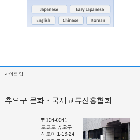
사이트 맵
츄오구 문화・국제교류진흥협회
〒104-0041
도쿄도 츄오구
신토미 1-13-24