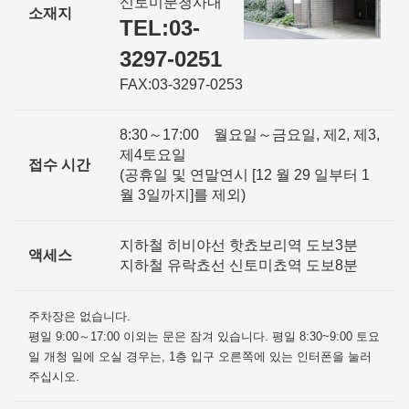
신토미분청사내
소재지
TEL:03-
3297-0251
FAX:03-3297-0253
8:30～17:00 월요일～금요일, 제2, 제3,
제4토요일
접수 시간
(공휴일 및 연말연시 [12 월 29 일부터 1
월 3일까지]를 제외)
지하철 히비야선 핫쵸보리역 도보3분
액세스
지하철 유락쵸선 신토미쵸역 도보8분
주차장은 없습니다.
평일 9:00～17:00 이외는 문은 잠겨 있습니다. 평일 8:30~9:00 토요
일 개청 일에 오실 경우는, 1층 입구 오른쪽에 있는 인터폰을 눌러
주십시오.