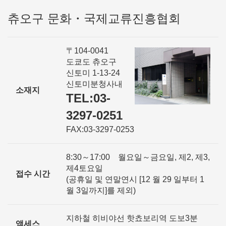
츄오구 문화・국제교류진흥협회
〒104-0041
도쿄도 츄오구
신토미 1-13-24
신토미분청사내
소재지
TEL:03-
3297-0251
FAX:03-3297-0253
8:30～17:00 월요일～금요일, 제2, 제3,
제4토요일
접수 시간
(공휴일 및 연말연시 [12 월 29 일부터 1
월 3일까지]를 제외)
지하철 히비야선 핫쵸보리역 도보3분
액세스