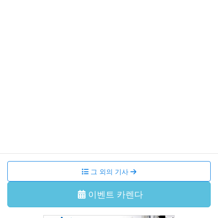
ー
이벤트・강좌
2026年7月31日
【追加募集終了】令和8年度コンサート 尾崎裕哉 with 宮本
貴奈「邂逅の調べ」
이벤트・강좌
2026年7月11日
국제교류살롱 본오도리를 함께 춰봐요!
이벤트・강좌
2026年6月29日
국제교류살롱 다도체험
그 외의 기사
이벤트 카렌다