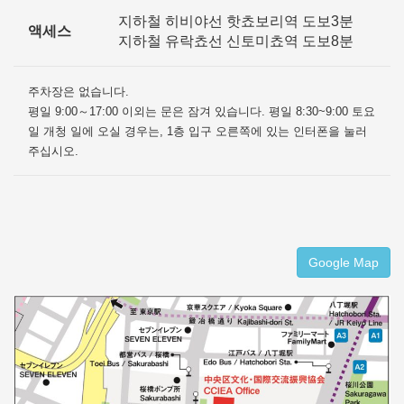
지하철 히비야선 핫쵸보리역 도보3분
액세스
지하철 유락쵸선 신토미쵸역 도보8분
주차장은 없습니다.
평일 9:00～17:00 이외는 문은 잠겨 있습니다. 평일 8:30~9:00 토요
일 개청 일에 오실 경우는, 1층 입구 오른쪽에 있는 인터폰을 눌러
주십시오.
Google Map