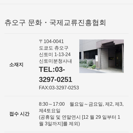
츄오구 문화・국제교류진흥협회
〒104-0041
도쿄도 츄오구
신토미 1-13-24
신토미분청사내
소재지
TEL:03-
3297-0251
FAX:03-3297-0253
8:30～17:00 월요일～금요일, 제2, 제3,
제4토요일
접수 시간
(공휴일 및 연말연시 [12 월 29 일부터 1
월 3일까지]를 제외)