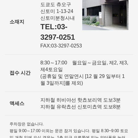
도쿄도 츄오구
신토미 1-13-24
신토미분청사내
소재지
TEL:03-
3297-0251
FAX:03-3297-0253
8:30～17:00 월요일～금요일, 제2, 제3,
제4토요일
접수 시간
(공휴일 및 연말연시 [12 월 29 일부터 1
월 3일까지]를 제외)
지하철 히비야선 핫쵸보리역 도보3분
액세스
지하철 유락쵸선 신토미쵸역 도보8분
주차장은 없습니다.
평일 9:00～17:00 이외는 문은 잠겨 있습니다. 평일 8:30~9:00 토요
일 개청 일에 오실 경우는, 1층 입구 오른쪽에 있는 인터폰을 눌러