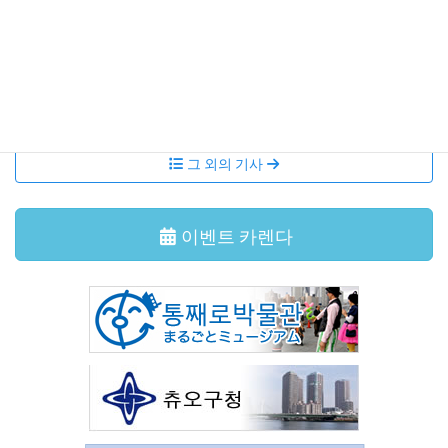
국제교류살롱 본오도리를 함께 춰봐요!
이벤트・강좌
2026年6月29日
국제교류살롱 다도체험
그 외의 기사
이벤트 카렌다