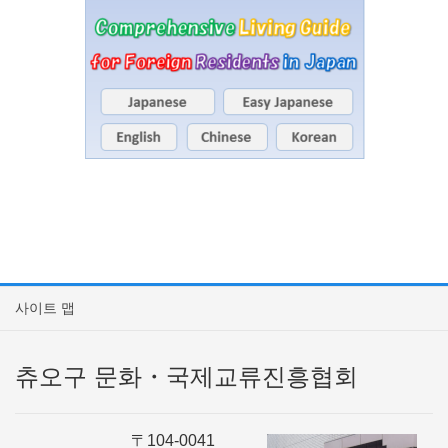
사이트 맵
츄오구 문화・국제교류진흥협회
〒104-0041