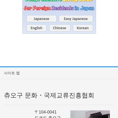
사이트 맵
츄오구 문화・국제교류진흥협회
〒104-0041
도쿄도 츄오구