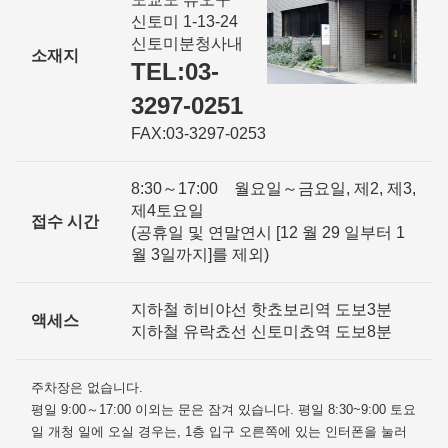
신토미 1-13-24
신토미분청사내
소재지
TEL:03-
3297-0251
FAX:03-3297-0253
8:30～17:00 월요일～금요일, 제2, 제3,
제4토요일
접수 시간
(공휴일 및 연말연시 [12 월 29 일부터 1
월 3일까지]를 제외)
지하철 히비야선 핫쵸보리역 도보3분
액세스
지하철 유락쵸선 신토미쵸역 도보8분
주차장은 없습니다.
평일 9:00～17:00 이외는 문은 잠겨 있습니다. 평일 8:30~9:00 토요
일 개청 일에 오실 경우는, 1층 입구 오른쪽에 있는 인터폰을 눌러