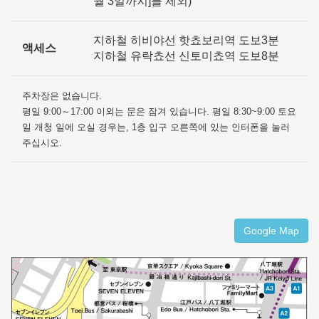
월 3일까지]를 제외)
지하철 히비야선 핫쵸보리역 도보3분
액세스
지하철 유락쵸선 신토미쵸역 도보8분
주차장은 없습니다.
평일 9:00～17:00 이외는 문은 잠겨 있습니다. 평일 8:30~9:00 토요
일 개청 일에 오실 경우는, 1층 입구 오른쪽에 있는 인터폰을 눌러
주십시오.
Google Map