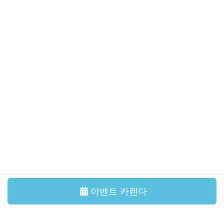
이벤트・강좌
2026年7月31日
【追加募集終了】令和8年度コンサート 尾崎裕哉 with 宮本
貴奈「邂逅の調べ」
이벤트・강좌
2026年7月11日
국제교류살롱 본오도리를 함께 춰봐요!
이벤트・강좌
2026年6月29日
국제교류살롱 다도체험
그 외의 기사
이벤트 카렌다