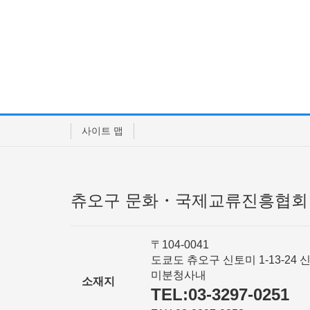
사이트 맵
츄오구 문화・국제교류진흥협회
〒104-0041
도쿄도 츄오구 신토미 1-13-24 
미분청사내
소재지
TEL:03-3297-0251