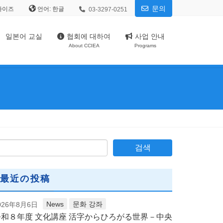
문의
사이즈
언어:
03-3297-0251
일본어 교실
협회에 대하여
사업 안내
About CCIEA
Programs
最近の投稿
News
문화 강좌
026年8月6日
令和８年度 文化講座 活字からひろがる世界－中央