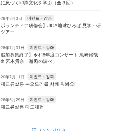
区に息づく印刷文化を学ぶ（全３回）
이벤트・강좌
026年8月3日
【ボランティア研修会】JICA地球ひろば 見学・研
修ツアー
이벤트・강좌
026年7月31日
【追加募集終了】令和8年度コンサート 尾崎裕哉
ith 宮本貴奈「邂逅の調べ」
이벤트・강좌
026年7月11日
제교류살롱 본오도리를 함께 춰봐요!
이벤트・강좌
026年6月29日
국제교류살롱 다도체험
그 외의 기사