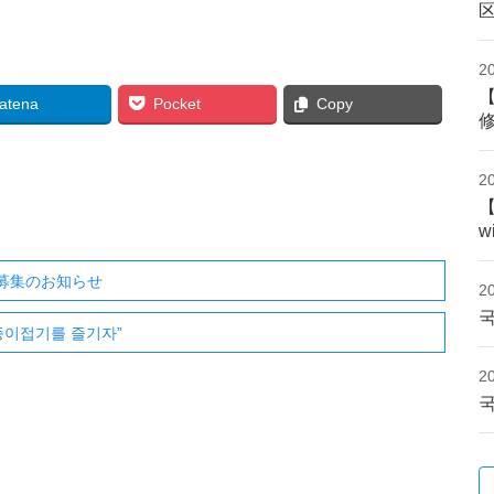
2
atena
Pocket
Copy
2
w
」募集のお知らせ
2
국
종이접기를 즐기자”
2