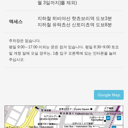
월 3일까지]를 제외)
지하철 히비야선 핫쵸보리역 도보3분
액세스
지하철 유락쵸선 신토미쵸역 도보8분
주차장은 없습니다.
평일 9:00～17:00 이외는 문은 잠겨 있습니다. 평일 8:30~9:00 토요
일 개청 일에 오실 경우는, 1층 입구 오른쪽에 있는 인터폰을 눌러
주십시오.
Google Map