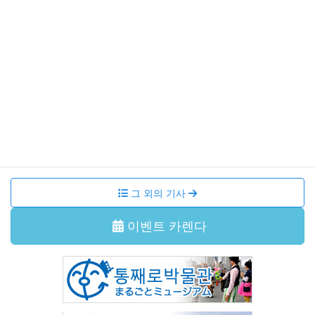
【追加募集終了】令和8年度コンサート 尾崎裕哉 with 宮本
貴奈「邂逅の調べ」
이벤트・강좌
2026年7月11日
국제교류살롱 본오도리를 함께 춰봐요!
이벤트・강좌
2026年6月29日
국제교류살롱 다도체험
그 외의 기사
이벤트 카렌다