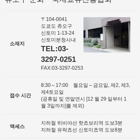
〒104-0041
도쿄도 츄오구
신토미 1-13-24
신토미분청사내
소재지
TEL:03-
3297-0251
FAX:03-3297-0253
8:30～17:00 월요일～금요일, 제2, 제3,
제4토요일
접수 시간
(공휴일 및 연말연시 [12 월 29 일부터 1
월 3일까지]를 제외)
지하철 히비야선 핫쵸보리역 도보3분
액세스
지하철 유락쵸선 신토미쵸역 도보8분