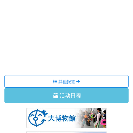
【追加募集終了】令和8年度コンサート 尾崎裕哉 with 宮本
貴奈「邂逅の調べ」
集会活动、讲座
2026/7/11 星期六
国际交流沙龙 我们一起跳 盂兰盆舞吧！
集会活动、讲座
2026/6/29 星期一
7月 国际交流沙龙 茶道体验
其他报道
活动日程