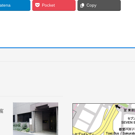
atena
Pocket
Copy
新富