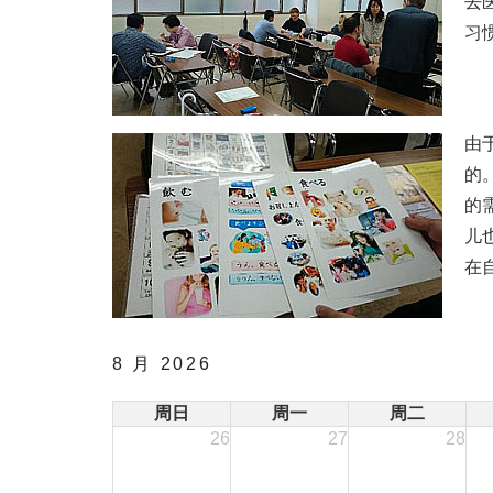
去
习
由
的
的
儿
在
8 月 2026
周日
周一
周二
26
27
28