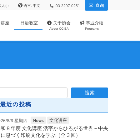
查询
体大小
语言:
03-3297-0251
、讲座
日语教室
关于协会
事业介绍
About CCIEA
Programs
最近の投稿
News
文化讲座
026/8/6 星期四
令和８年度 文化講座 活字からひろがる世界－中央
区に息づく印刷文化を学ぶ（全３回）