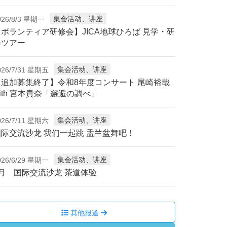
集会活动、讲座
026/8/3 星期一
【ボランティア研修会】JICA地球ひろば 見学・研
修ツアー
集会活动、讲座
026/7/31 星期五
【追加募集終了】令和8年度コンサート 尾崎裕哉
ith 宮本貴奈「邂逅の調べ」
集会活动、讲座
026/7/11 星期六
国际交流沙龙 我们一起跳 盂兰盆舞吧！
集会活动、讲座
026/6/29 星期一
7月 国际交流沙龙 茶道体验
其他报道