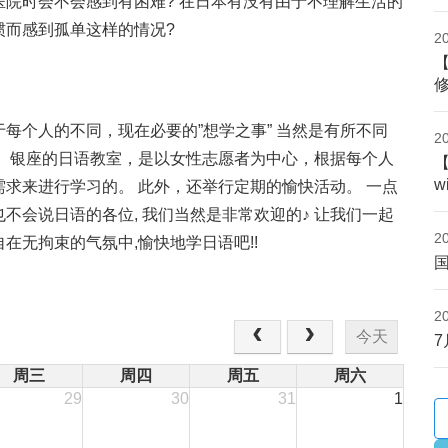
医院时会不会感到有困难? 在日本有没有由于不理解生活的
惯而感到孤单这样的情况?
2
于每个人的不同，现在必要的”想学之事” 当然是有所不同
2
。 银座的日语教室，是以女性志愿者为中心，根据每个人
w
需求来进行学习的。 此外，还举行定期的愉快活动。 一点
也不会说日语的各位, 我们当然是非常欢迎的♪ 让我们一起
2
自在无拘束的气氛中,愉快地学日语吧!!
2
今天
周三
周四
周五
周六
29
30
31
1