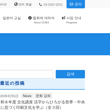
문의
사이즈
언어:
03-3297-0251
일본어 교실
협회에 대하여
사업 안내
About CCIEA
Programs
最近の投稿
News
문화 강좌
026年8月6日
令和８年度 文化講座 活字からひろがる世界－中央
区に息づく印刷文化を学ぶ（全３回）