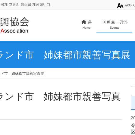
 국제 교류의 장소를 제공합니다.
문자 
홈
이벤트・강좌
Home
Events
ランド市 姉妹都市親善写真展
ンド市 姉妹都市親善写真展
2