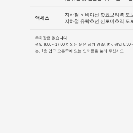
지하철 히비야선 핫쵸보리역 도
액세스
지하철 유락쵸선 신토미쵸역 도
주차장은 없습니다.
평일 9:00～17:00 이외는 문은 잠겨 있습니다. 평일 8:3
는, 1층 입구 오른쪽에 있는 인터폰을 눌러 주십시오.