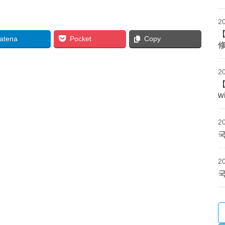
2
atena
Pocket
Copy
2
w
2
국
2