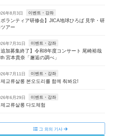
이벤트・강좌
026年8月3日
【ボランティア研修会】JICA地球ひろば 見学・研
修ツアー
이벤트・강좌
026年7月31日
【追加募集終了】令和8年度コンサート 尾崎裕哉
ith 宮本貴奈「邂逅の調べ」
이벤트・강좌
026年7月11日
제교류살롱 본오도리를 함께 춰봐요!
이벤트・강좌
026年6月29日
국제교류살롱 다도체험
그 외의 기사