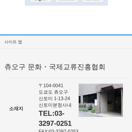
사이트 맵
츄오구 문화・국제교류진흥협회
〒104-0041
도쿄도 츄오구
신토미 1-13-24
신토미분청사내
소재지
TEL:03-
3297-0251
FAX:03-3297-0253