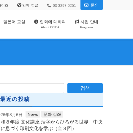
문의
사이즈
언어:
03-3297-0251
일본어 교실
협회에 대하여
사업 안내
About CCIEA
Programs
最近の投稿
News
문화 강좌
026年8月6日
令和８年度 文化講座 活字からひろがる世界－中央
区に息づく印刷文化を学ぶ（全３回）