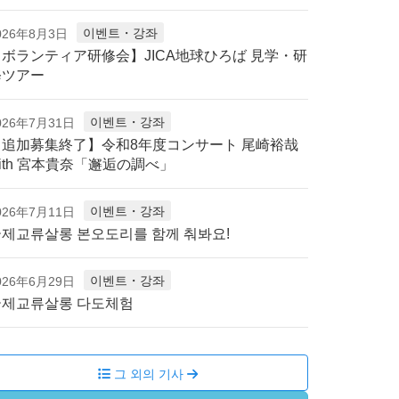
이벤트・강좌
026年8月3日
【ボランティア研修会】JICA地球ひろば 見学・研
修ツアー
이벤트・강좌
026年7月31日
【追加募集終了】令和8年度コンサート 尾崎裕哉
ith 宮本貴奈「邂逅の調べ」
이벤트・강좌
026年7月11日
제교류살롱 본오도리를 함께 춰봐요!
이벤트・강좌
026年6月29日
국제교류살롱 다도체험
그 외의 기사