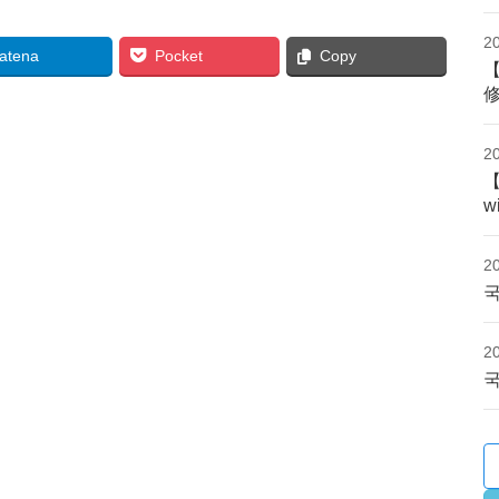
2
atena
Pocket
Copy
2
w
2
국
2