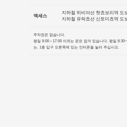
지하철 히비야선 핫쵸보리역 도
액세스
지하철 유락쵸선 신토미쵸역 도
주차장은 없습니다.
평일 9:00～17:00 이외는 문은 잠겨 있습니다. 평일 8:3
는, 1층 입구 오른쪽에 있는 인터폰을 눌러 주십시오.