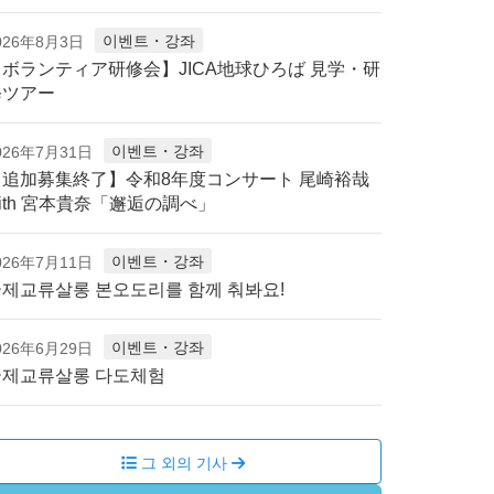
이벤트・강좌
026年8月3日
【ボランティア研修会】JICA地球ひろば 見学・研
修ツアー
이벤트・강좌
026年7月31日
【追加募集終了】令和8年度コンサート 尾崎裕哉
ith 宮本貴奈「邂逅の調べ」
이벤트・강좌
026年7月11日
제교류살롱 본오도리를 함께 춰봐요!
이벤트・강좌
026年6月29日
국제교류살롱 다도체험
그 외의 기사