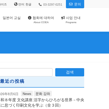
문의
사이즈
언어:
03-3297-0251
일본어 교실
협회에 대하여
사업 안내
About CCIEA
Programs
最近の投稿
News
문화 강좌
026年8月6日
令和８年度 文化講座 活字からひろがる世界－中央
区に息づく印刷文化を学ぶ（全３回）