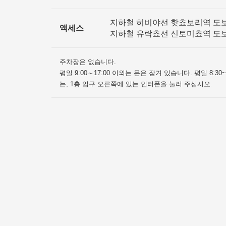
지하철 히비야선 핫쵸보리역 도
액세스
지하철 유락쵸선 신토미쵸역 도
주차장은 없습니다.
평일 9:00～17:00 이외는 문은 잠겨 있습니다. 평일 8:3
는, 1층 입구 오른쪽에 있는 인터폰을 눌러 주십시오.