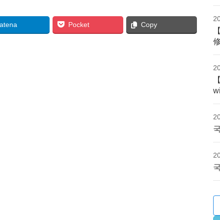
2
atena
Pocket
Copy
2
w
2
국
2