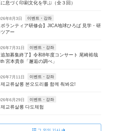
区に息づく印刷文化を学ぶ（全３回）
이벤트・강좌
026年8月3日
【ボランティア研修会】JICA地球ひろば 見学・研
修ツアー
이벤트・강좌
026年7月31日
【追加募集終了】令和8年度コンサート 尾崎裕哉
ith 宮本貴奈「邂逅の調べ」
이벤트・강좌
026年7月11日
제교류살롱 본오도리를 함께 춰봐요!
이벤트・강좌
026年6月29日
국제교류살롱 다도체험
그 외의 기사