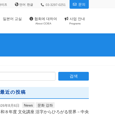
문의
사이즈
언어:
03-3297-0251
일본어 교실
협회에 대하여
사업 안내
About CCIEA
Programs
最近の投稿
News
문화 강좌
026年8月6日
令和８年度 文化講座 活字からひろがる世界－中央