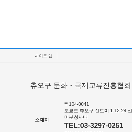
사이트 맵
츄오구 문화・국제교류진흥협회
〒104-0041
도쿄도 츄오구 신토미 1-13-24 
미분청사내
소재지
TEL:03-3297-0251