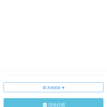
【ボランティア研修会】JICA地球ひろば 見学・研修ツア
ー
集会活动、讲座
2026/7/31 星期五
【追加募集終了】令和8年度コンサート 尾崎裕哉 with 宮本
貴奈「邂逅の調べ」
集会活动、讲座
2026/7/11 星期六
国际交流沙龙 我们一起跳 盂兰盆舞吧！
集会活动、讲座
2026/6/29 星期一
7月 国际交流沙龙 茶道体验
其他报道
活动日程