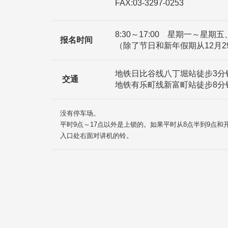
FAX:03-3297-0253
8:30～17:00 星期一～星期五
报名时间
（除了节日和新年假期从12月2
地铁日比谷线八丁堀站徒步3分
交通
地铁有乐町线新富町站徒步8分
没有停车场。
平时9点～17点以外是上锁的。如果平时从8点半到9点
入口处右面对讲机的铃。