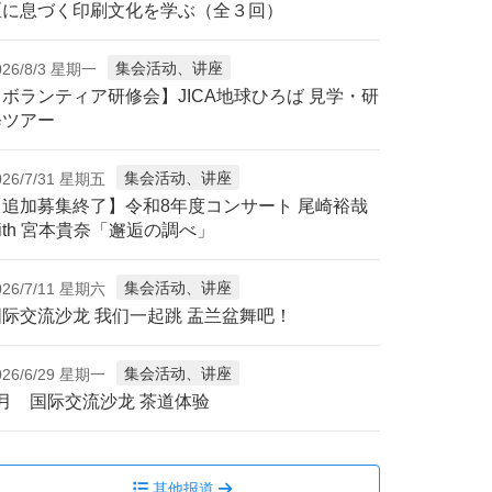
区に息づく印刷文化を学ぶ（全３回）
集会活动、讲座
026/8/3 星期一
【ボランティア研修会】JICA地球ひろば 見学・研
修ツアー
集会活动、讲座
026/7/31 星期五
【追加募集終了】令和8年度コンサート 尾崎裕哉
ith 宮本貴奈「邂逅の調べ」
集会活动、讲座
026/7/11 星期六
国际交流沙龙 我们一起跳 盂兰盆舞吧！
集会活动、讲座
026/6/29 星期一
7月 国际交流沙龙 茶道体验
其他报道