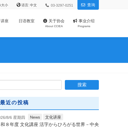
查询
体大小
语言:
03-3297-0251
、讲座
日语教室
关于协会
事业介绍
About CCIEA
Programs
最近の投稿
News
文化讲座
026/8/6 星期四
令和８年度 文化講座 活字からひろがる世界－中央