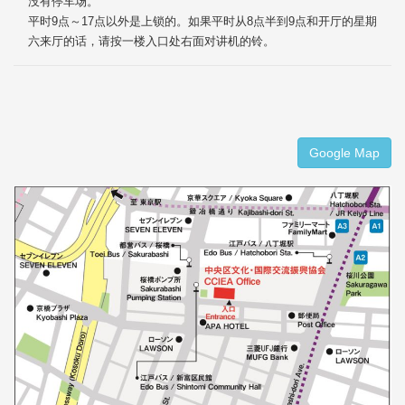
没有停车场。
平时9点～17点以外是上锁的。如果平时从8点半到9点和开厅的星期
六来厅的话，请按一楼入口处右面对讲机的铃。
Google Map