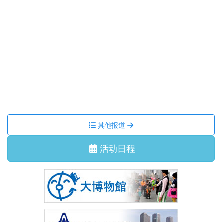
貴奈「邂逅の調べ」
集会活动、讲座
2026/7/11 星期六
国际交流沙龙 我们一起跳 盂兰盆舞吧！
集会活动、讲座
2026/6/29 星期一
7月 国际交流沙龙 茶道体验
其他报道
活动日程