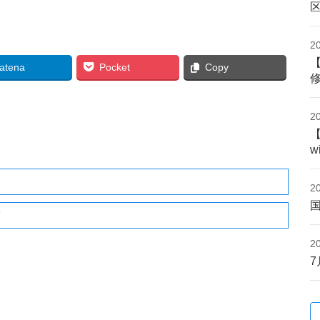
2
atena
Pocket
Copy
2
w
2
”
2