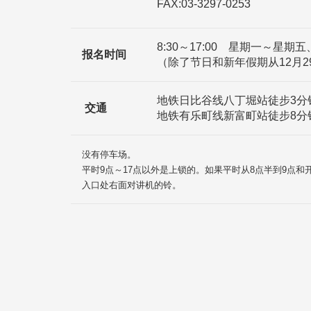
FAX:03-3297-0253
8:30～17:00 星期一～星期五
报名时间
（除了节日和新年假期从12月2
地铁日比谷线八丁堀站徒步3分
交通
地铁有乐町线新富町站徒步8分
没有停车场。
平时9点～17点以外是上锁的。如果平时从8点半到9点
入口处右面对讲机的铃。