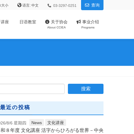
查询
体大小
语言:
03-3297-0251
、讲座
日语教室
关于协会
事业介绍
About CCIEA
Programs
最近の投稿
News
文化讲座
026/8/6 星期四
令和８年度 文化講座 活字からひろがる世界－中央