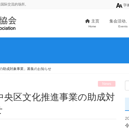
级国际交流的场所。
字
主页
集会活动
Home
Events
業の助成対象事業」募集のお知らせ
News
せ
2