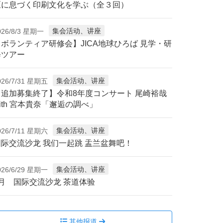
区に息づく印刷文化を学ぶ（全３回）
集会活动、讲座
026/8/3 星期一
【ボランティア研修会】JICA地球ひろば 見学・研
修ツアー
集会活动、讲座
026/7/31 星期五
【追加募集終了】令和8年度コンサート 尾崎裕哉
ith 宮本貴奈「邂逅の調べ」
集会活动、讲座
026/7/11 星期六
国际交流沙龙 我们一起跳 盂兰盆舞吧！
集会活动、讲座
026/6/29 星期一
7月 国际交流沙龙 茶道体验
其他报道