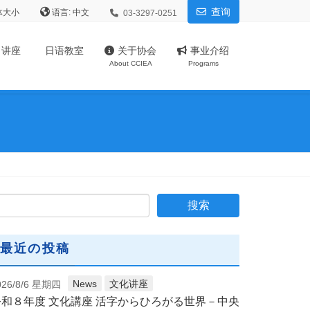
查询
体大小
语言:
03-3297-0251
、讲座
日语教室
关于协会
事业介绍
About CCIEA
Programs
最近の投稿
News
文化讲座
026/8/6 星期四
令和８年度 文化講座 活字からひろがる世界－中央