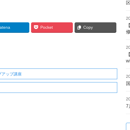
2
atena
Pocket
Copy
2
w
プアップ講座
2
2