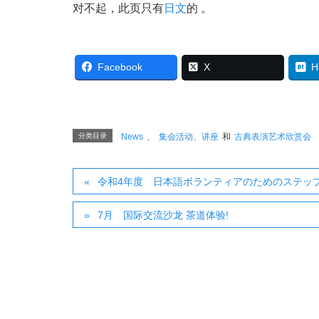
对不起，此页只有
日文
的 。
Facebook
X
H
分类目录
News
、
集会活动、讲座
和
古典表演艺术欣赏会
令和4年度 日本語ボランティアのためのステッ
7月 国际交流沙龙 茶道体验!