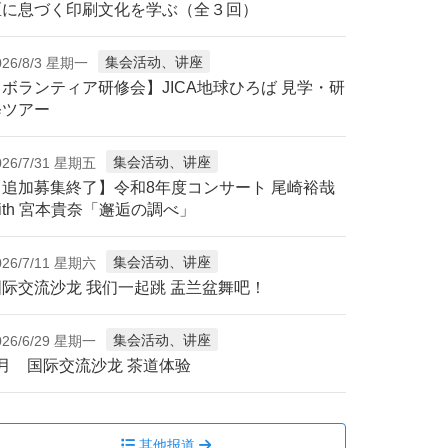
区に息づく印刷文化を学ぶ（全３回）
集会活动、讲座
026/8/3 星期一
【ボランティア研修会】JICA地球ひろば 見学・研
修ツアー
集会活动、讲座
026/7/31 星期五
【追加募集終了】令和8年度コンサート 尾崎裕哉
ith 宮本貴奈「邂逅の調べ」
集会活动、讲座
026/7/11 星期六
国际交流沙龙 我们一起跳 盂兰盆舞吧！
集会活动、讲座
026/6/29 星期一
7月 国际交流沙龙 茶道体验
其他报道