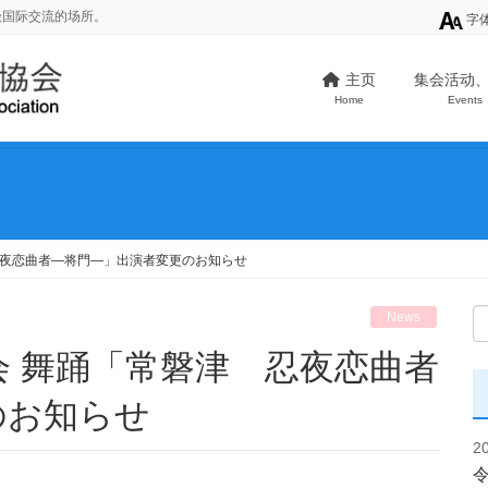
级国际交流的场所。
字
主页
集会活动
Home
Events
忍夜恋曲者―将門―」出演者変更のお知らせ
News
のお知らせ
2