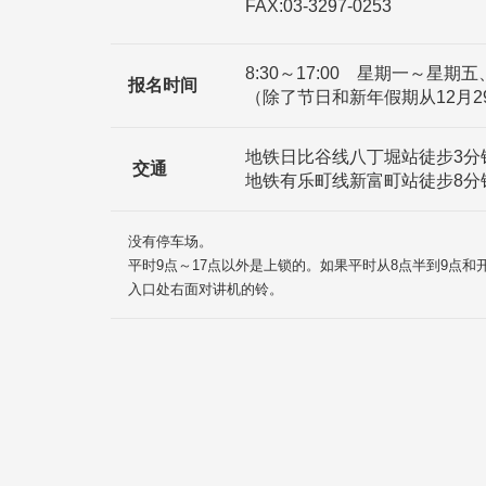
FAX:03-3297-0253
8:30～17:00 星期一～星期五
报名时间
（除了节日和新年假期从12月2
地铁日比谷线八丁堀站徒步3分
交通
地铁有乐町线新富町站徒步8分
没有停车场。
平时9点～17点以外是上锁的。如果平时从8点半到9点
入口处右面对讲机的铃。