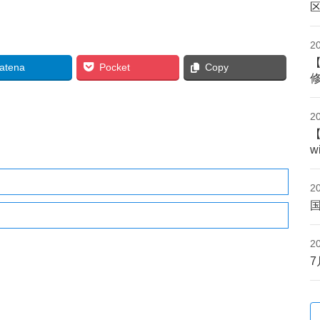
2
atena
Pocket
Copy
2
w
2
2