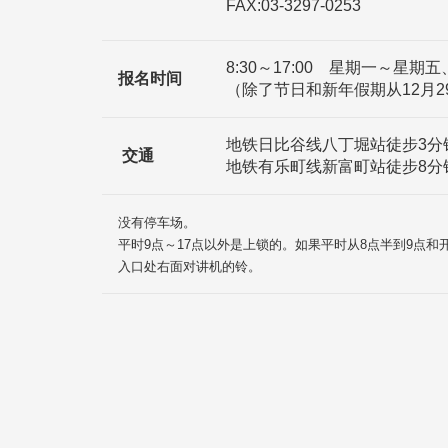
FAX:03-3297-0253
8:30～17:00 星期一～星期五
报名时间
（除了节日和新年假期从12月2
地铁日比谷线八丁堀站徒步3分
交通
地铁有乐町线新富町站徒步8分
没有停车场。
平时9点～17点以外是上锁的。如果平时从8点半到9点
入口处右面对讲机的铃。