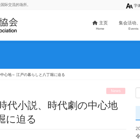
级国际交流的场所。
字
主页
集会活动
Home
Events
中心地～ 江戸の暮らしと八丁堀に迫る
News
堀に迫る
2