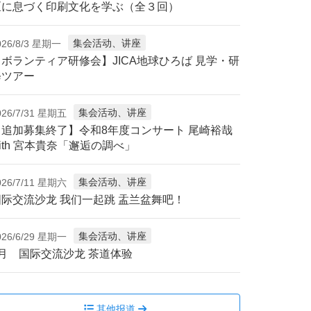
区に息づく印刷文化を学ぶ（全３回）
集会活动、讲座
026/8/3 星期一
【ボランティア研修会】JICA地球ひろば 見学・研
修ツアー
集会活动、讲座
026/7/31 星期五
【追加募集終了】令和8年度コンサート 尾崎裕哉
ith 宮本貴奈「邂逅の調べ」
集会活动、讲座
026/7/11 星期六
国际交流沙龙 我们一起跳 盂兰盆舞吧！
集会活动、讲座
026/6/29 星期一
7月 国际交流沙龙 茶道体验
其他报道