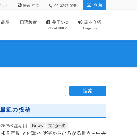
查询
体大小
语言:
03-3297-0251
、讲座
日语教室
关于协会
事业介绍
About CCIEA
Programs
最近の投稿
News
文化讲座
026/8/6 星期四
令和８年度 文化講座 活字からひろがる世界－中央