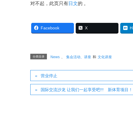
对不起，此页只有
日文
的 。
Facebook
X
H
分类目录
News
、
集会活动、讲座
和
文化讲座
营业停止
国际交流沙龙 让我们一起享受吧!!! 新体育项目！