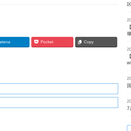
2
atena
Pocket
Copy
2
w
2
2