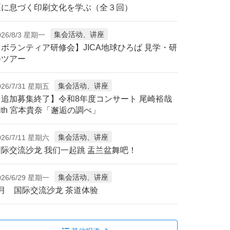
区に息づく印刷文化を学ぶ（全３回）
集会活动、讲座
026/8/3 星期一
【ボランティア研修会】JICA地球ひろば 見学・研
修ツアー
集会活动、讲座
026/7/31 星期五
【追加募集終了】令和8年度コンサート 尾崎裕哉
ith 宮本貴奈「邂逅の調べ」
集会活动、讲座
026/7/11 星期六
国际交流沙龙 我们一起跳 盂兰盆舞吧！
集会活动、讲座
026/6/29 星期一
7月 国际交流沙龙 茶道体验