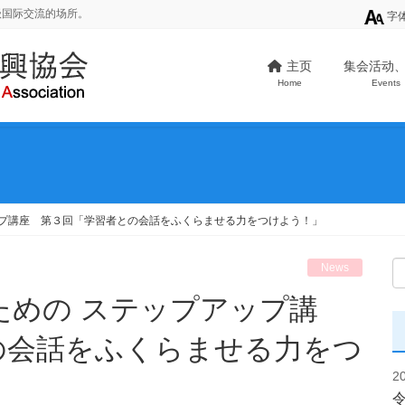
级国际交流的场所。
字
主页
集会活动
Home
Events
ップ講座 第３回「学習者との会話をふくらませる力をつけよう！」
News
の会話をふくらませる力をつ
2