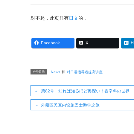
对不起，此页只有
日文
的 。
Facebook
X
H
分类目录
News
和
对日语指导者提高讲座
第82号 知れば知るほど奥深い！香辛料の世界
外籍区民区内设施巴士游学之旅