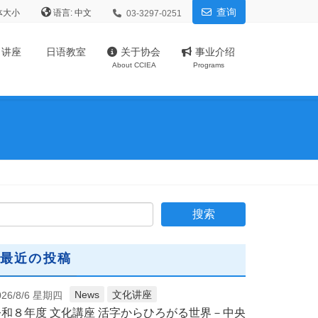
查询
体大小
语言:
03-3297-0251
、讲座
日语教室
关于协会
事业介绍
About CCIEA
Programs
最近の投稿
News
文化讲座
026/8/6 星期四
令和８年度 文化講座 活字からひろがる世界－中央