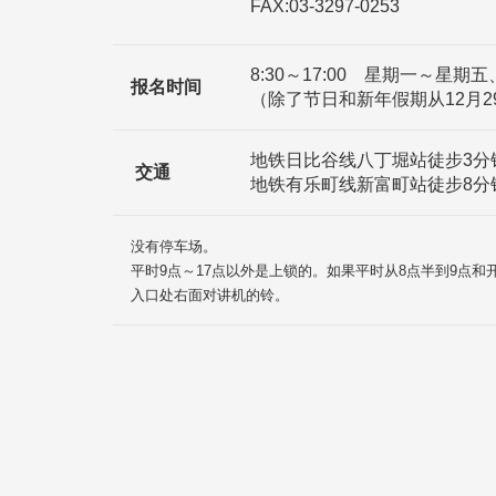
FAX:03-3297-0253
8:30～17:00 星期一～星期五
报名时间
（除了节日和新年假期从12月2
地铁日比谷线八丁堀站徒步3分
交通
地铁有乐町线新富町站徒步8分
没有停车场。
平时9点～17点以外是上锁的。如果平时从8点半到9点
入口处右面对讲机的铃。