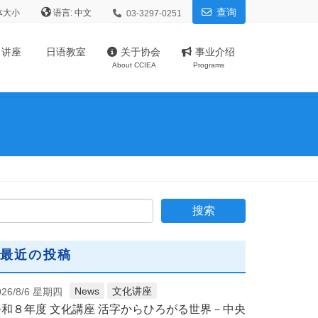
查询
体大小
语言:
03-3297-0251
、讲座
日语教室
关于协会
事业介绍
About CCIEA
Programs
最近の投稿
News
文化讲座
026/8/6 星期四
令和８年度 文化講座 活字からひろがる世界－中央