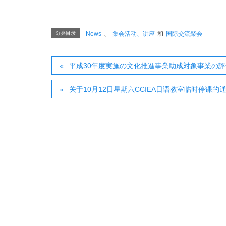
分类目录
News
、
集会活动、讲座
和
国际交流聚会
平成30年度実施の文化推進事業助成対象事業の
关于10月12日星期六CCIEA日语教室临时停课的