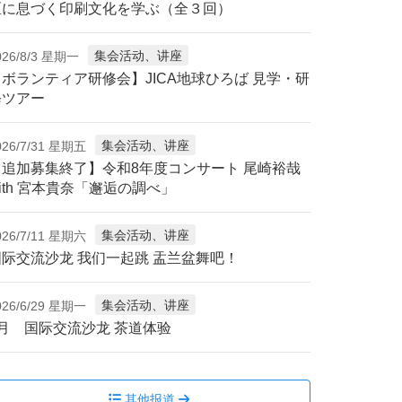
区に息づく印刷文化を学ぶ（全３回）
集会活动、讲座
026/8/3 星期一
【ボランティア研修会】JICA地球ひろば 見学・研
修ツアー
集会活动、讲座
026/7/31 星期五
【追加募集終了】令和8年度コンサート 尾崎裕哉
ith 宮本貴奈「邂逅の調べ」
集会活动、讲座
026/7/11 星期六
国际交流沙龙 我们一起跳 盂兰盆舞吧！
集会活动、讲座
026/6/29 星期一
7月 国际交流沙龙 茶道体验
其他报道