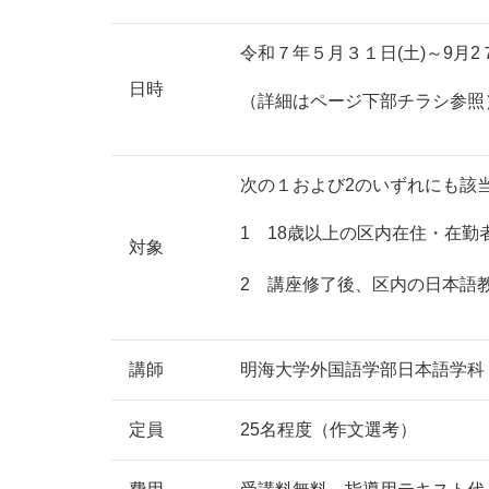
令和７年５月３１日(土)～9月2７
日時
（詳細はページ下部チラシ参照
次の１および2のいずれにも該
1 18歳以上の区内在住・在
対象
2 講座修了後、区内の日本語
講師
明海大学外国語学部日本語学科 
定員
25名程度（作文選考）