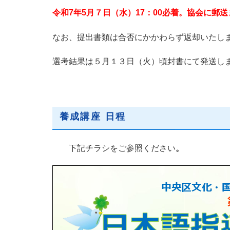
令和7
年
5
月
７
日（
水
）
17
：
00
必着。
協会に郵送
なお、提出書類は合否にかかわらず返却いたし
選考結果は５月１３日（火）頃封書にて発送し
養成講座 日程
下記チラシをご参照ください
。