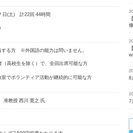
2
日(土) 計22回 44時間
）
2
当する方 ※外国語の能力は問いません。
w
勤者（高校生を除く）で、全回出席可能な方
2
教室でボランティア活動が継続的に可能な方
2
准教授 西川 寛之 氏