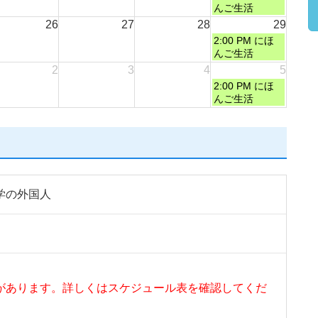
んご生活
26
27
28
29
2:00 PM
にほ
んご生活
2
3
4
5
2:00 PM
にほ
んご生活
学の外国人
があります。詳しくはスケジュール表を確認してくだ