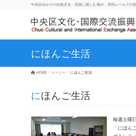
中央区ゆかりの伝統文化・芸術に親しむ場や、市民レベルでの
にほんご生活
HOME
イベント
にほんご生活
にほんご生活
毎週土曜
「にほん