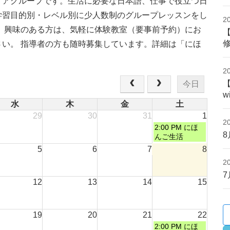
ィアグループです。生活に必要な日本語、仕事で役立つ日
学習目的別・レベル別に少人数制のグループレッスンをし
2
。 興味のある方は、気軽に体験教室（要事前予約）にお
さい。 指導者の方も随時募集しています。詳細は「にほ
2
今日
w
水
木
金
土
29
30
31
1
2
2:00 PM
にほ
んご生活
5
6
7
8
2
12
13
14
15
19
20
21
22
2:00 PM
にほ