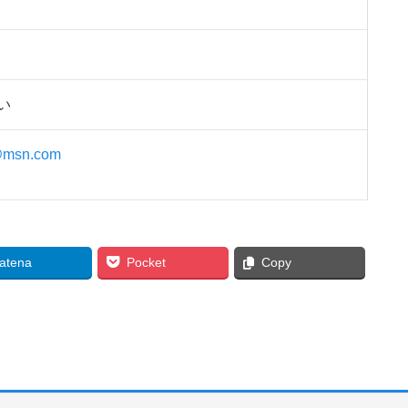
い
@msn.com
atena
Pocket
Copy