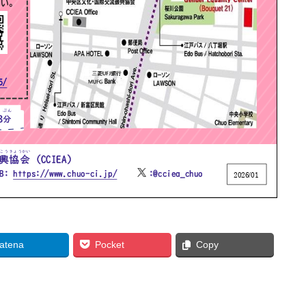
atena
Pocket
Copy