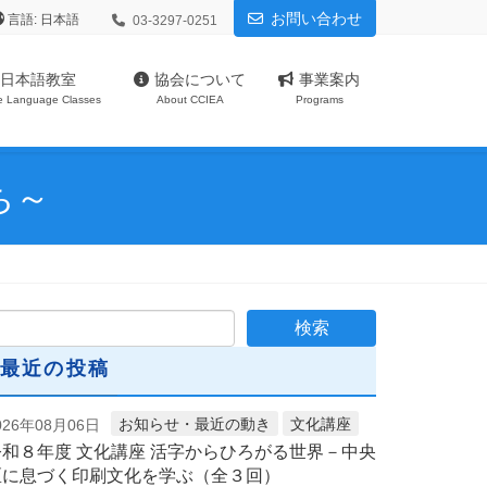
お問い合わせ
言語:
03-3297-0251
日本語教室
協会について
事業案内
e Language Classes
About CCIEA
Programs
ち～
最近の投稿
お知らせ・最近の動き
文化講座
026年08月06日
令和８年度 文化講座 活字からひろがる世界－中央
区に息づく印刷文化を学ぶ（全３回）