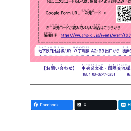
Facebook
X
H