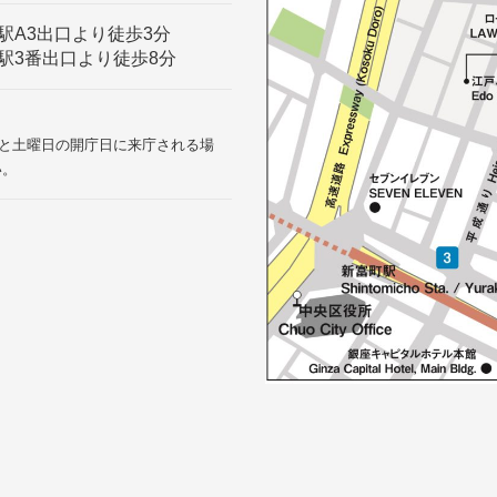
駅A3出口より徒歩3分
駅3番出口より徒歩8分
9:00と土曜日の開庁日に来庁される場
い。