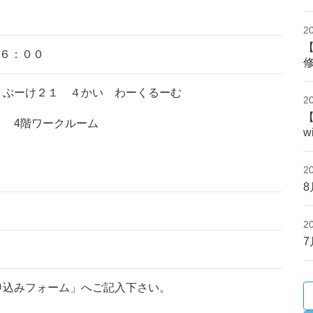
2
１６：００
 ぶーけ２１ ４かい わーくるーむ
2
 4階ワークルーム
w
2
2
申込みフォーム」へご記入下さい。