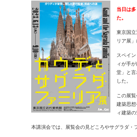
当日は多
た。
東京国立
リア展」
スペイン
ィが手が
堂」と言
した。
この展覧
建築思想
ィ建築の
本講演会では、展覧会の見どころやサグラダ・