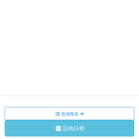
【ボランティア研修会】JICA地球ひろば 見学・研修ツア
ー
集会活动、讲座
2026/7/31 星期五
【追加募集終了】令和8年度コンサート 尾崎裕哉 with 宮本
貴奈「邂逅の調べ」
集会活动、讲座
2026/7/11 星期六
国际交流沙龙 我们一起跳 盂兰盆舞吧！
集会活动、讲座
2026/6/29 星期一
7月 国际交流沙龙 茶道体验
其他报道
活动日程