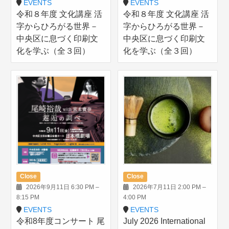
EVENTS
EVENTS
令和８年度 文化講座 活
令和８年度 文化講座 活
字からひろがる世界－
字からひろがる世界－
中央区に息づく印刷文
中央区に息づく印刷文
化を学ぶ（全３回）
化を学ぶ（全３回）
Close
Close
2026年9月11日 6:30 PM
–
2026年7月11日 2:00 PM
–
8:15 PM
4:00 PM
EVENTS
EVENTS
令和8年度コンサート 尾
July 2026 International