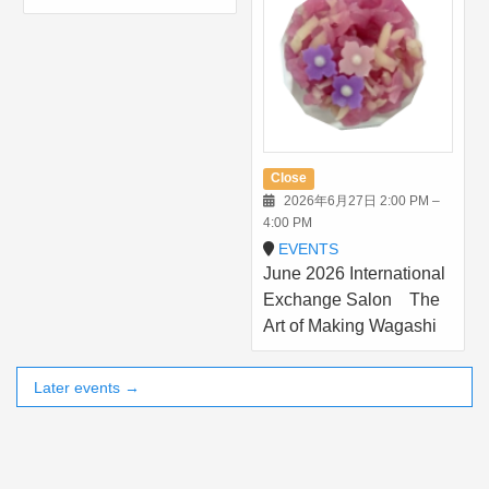
Close
2026年6月27日 2:00 PM
–
4:00 PM
EVENTS
June 2026 International
Exchange Salon The
Art of Making Wagashi
Later events
→