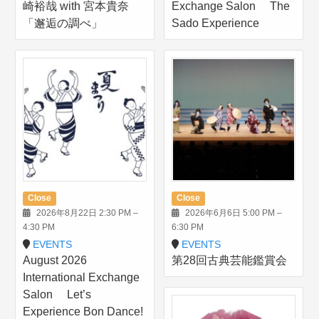
崎裕哉 with 宮本貴奈
Exchange Salon The
「邂逅の調べ」
Sado Experience
Close
Close
2026年8月22日 2:30 PM
–
2026年6月6日 5:00 PM
–
4:30 PM
6:30 PM
EVENTS
EVENTS
August 2026
第28回古典芸能鑑賞会
International Exchange
Salon Let’s
Experience Bon Dance!