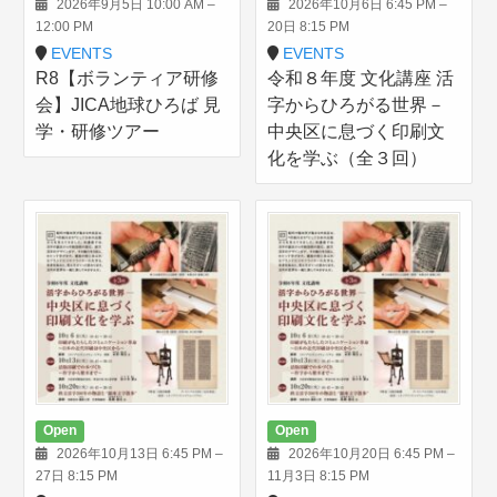
2026年9月5日 10:00 AM
–
2026年10月6日 6:45 PM
–
12:00 PM
20日 8:15 PM
EVENTS
EVENTS
R8【ボランティア研修
令和８年度 文化講座 活
会】JICA地球ひろば 見
字からひろがる世界－
学・研修ツアー
中央区に息づく印刷文
化を学ぶ（全３回）
Open
Open
2026年10月13日 6:45 PM
–
2026年10月20日 6:45 PM
–
27日 8:15 PM
11月3日 8:15 PM