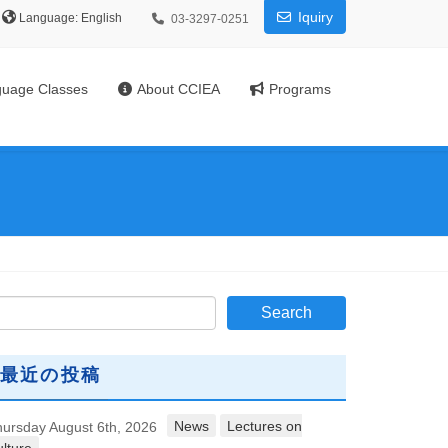
Iquiry
Language:
03-3297-0251
uage Classes
About CCIEA
Programs
最近の投稿
News
Lectures on
ursday August 6th, 2026
lture