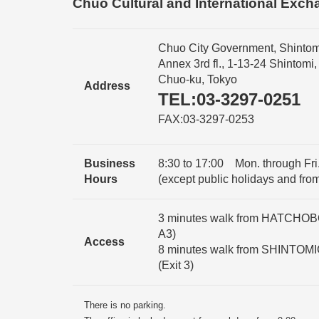
Chuo Cultural and International Exch
Chuo City Government, Shintom
Annex 3rd fl., 1-13-24 Shintomi,
Chuo-ku, Tokyo
Address
TEL:03-3297-0251
FAX:03-3297-0253
Business
8:30 to 17:00 Mon. through Fri.
Hours
(except public holidays and fro
3 minutes walk from HATCHOBOR
A3)
Access
8 minutes walk from SHINTOMI
(Exit 3)
There is no parking.