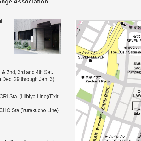
ange Association
i
 & 2nd, 3rd and 4th Sat.
m Dec. 29 through Jan. 3)
I Sta. (Hibiya Line)(Exit
CHO Sta.(Yurakucho Line)