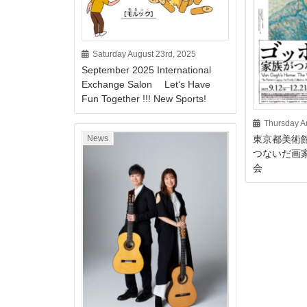
Saturday August 23rd, 2025
September 2025 International
Exchange Salon Let‘s Have
Fun Together !!! New Sports!
Thursday A
東京都美術
News
つないだ画
会