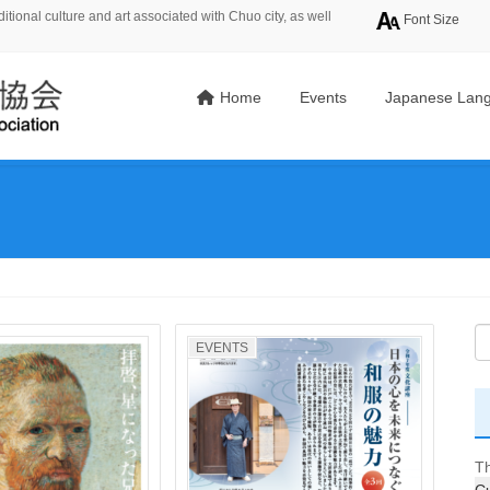
tional culture and art associated with Chuo city, as well
Font Size
Home
Events
Japanese Lang
EVENTS
Th
Cu