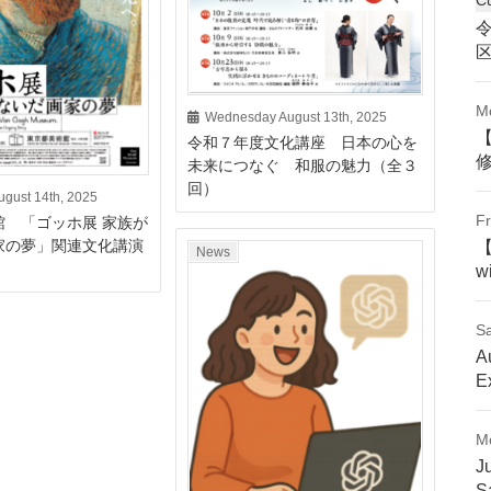
M
Wednesday August 13th, 2025
令和７年度文化講座 日本の心を
未来につなぐ 和服の魅力（全３
回）
ugust 14th, 2025
Fr
館 「ゴッホ展 家族が
家の夢」関連文化講演
News
w
Sa
A
E
M
J
S